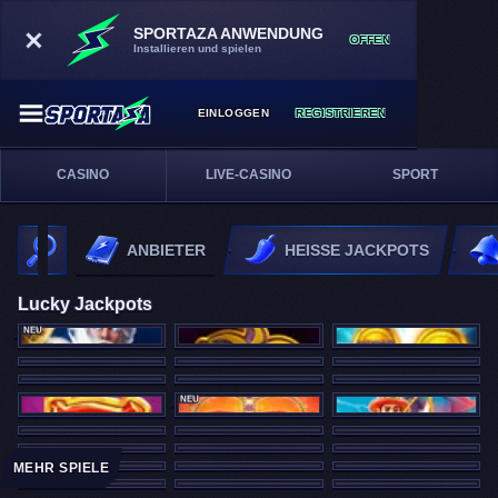
SPORTAZA ANWENDUNG
OFFEN
Installieren und spielen
EINLOGGEN
REGISTRIEREN
CASINO
LIVE-CASINO
SPORT
ANBIETER
HEISSE JACKPOTS
Lucky Jackpots
NEU
NEU
MEHR SPIELE