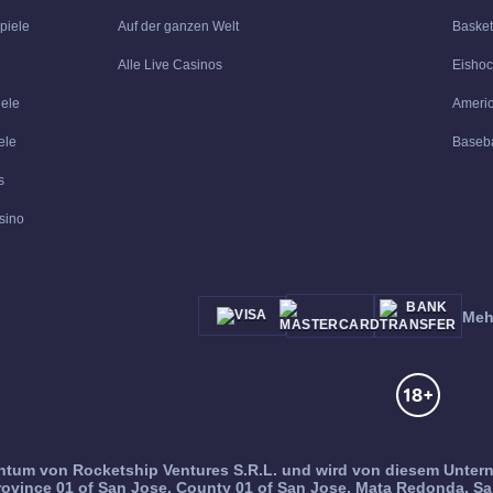
piele
Auf der ganzen Welt
Basket
Alle Live Casinos
Eishoc
iele
Americ
ele
Baseba
s
sino
Meh
entum von Rocketship Ventures S.R.L. und wird von diesem Unter
rovince 01 of San Jose, County 01 of San Jose, Mata Redonda, Sa