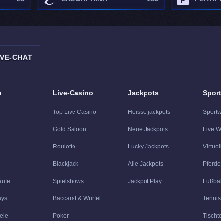
IVE-CHAT
o
Live-Casino
Jackpots
Sport
Top Live Casino
Heisse jackpots
Sportw
Gold Saloon
Neue Jackpots
Live W
Roulette
Lucky Jackpots
Virtuel
v
Blackjack
Alle Jackpots
Pferd
äufe
Spielshows
Jackpot Play
Fußbal
ys
Baccarat & Würfel
Tennis
iele
Poker
Tischt