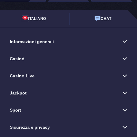
ITALIANO
CHAT
Informazioni generali
Casinò
Casinò Live
Jackpot
Sport
Sicurezza e privacy