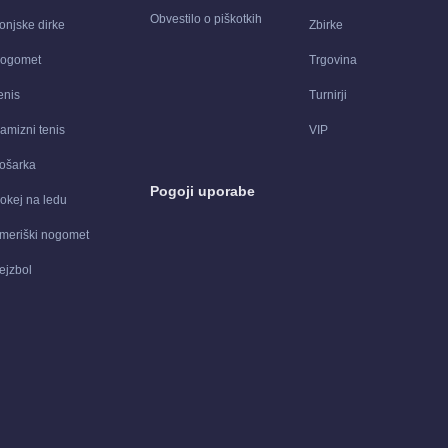
Obvestilo o piškotkih
onjske dirke
Zbirke
ogomet
Trgovina
enis
Turnirji
amizni tenis
VIP
ošarka
Pogoji uporabe
okej na ledu
meriški nogomet
ejzbol