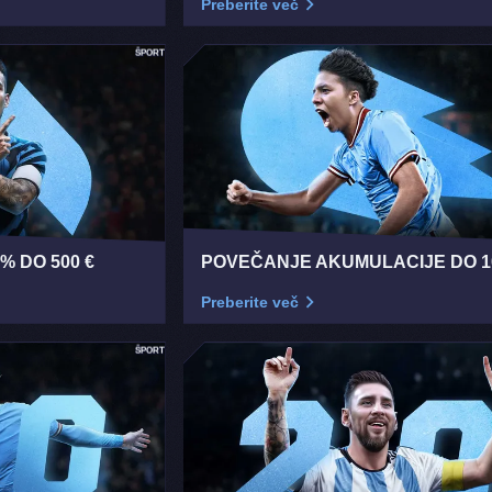
preberite več
ŠPORT
0%
DO
500 €
POVEČANJE AKUMULACIJE
DO
1
preberite več
ŠPORT