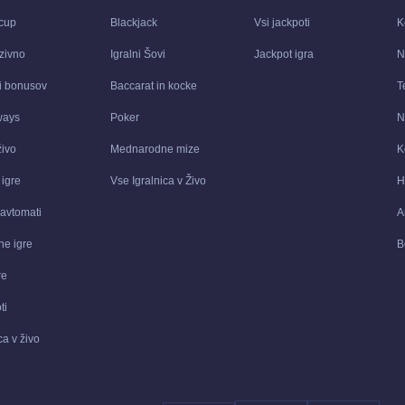
cup
Blackjack
Vsi jackpoti
K
zivno
Igralni Šovi
Jackpot igra
N
i bonusov
Baccarat in kocke
T
ays
Poker
N
živo
Mednarodne mize
K
 igre
Vse Igralnica v Živo
H
 avtomati
A
e igre
B
re
ti
ca v živo