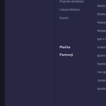
Pogosta vprašanja
World 
Ustvari bližnjico
Eksklu
Kazalo
Nakup
Megaw
Igre v 
Plačila
Instant
Partnerji
Igralni
Namizn
Vse ig
Jackpo
Igralni