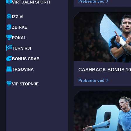
preberite več
VIRTUALNI ŠPORTI
IZZIVI
ZBIRKE
POKAL
TURNIRJI
BONUS CRAB
TRGOVINA
CASHBACK BONUS
1
preberite več
VIP STOPNJE