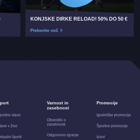
O
KONJSKE DIRKE RELOAD!
50%
DO
50 €
preberite več
port
Varnost in
Promocije
zasebnost
portne stave
Igralniške promocije
Obvestilo o
zasebnosti
tave v živo
Športne promocije
Odgovorno igranje
irtualni športi
Izzivi