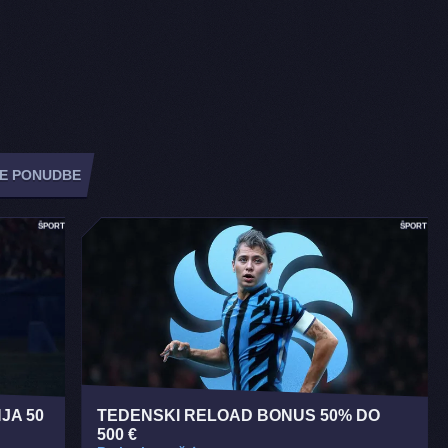
E PONUDBE
ŠPORT
ŠPORT
JA 50
TEDENSKI RELOAD BONUS
50%
DO
500 €