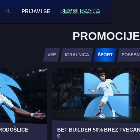
PRIJAVI SE
REGISTRACIJA
PROMOCIJE
VSE
IGRALNICA
ŠPORT
POSEBN
ŠPORT
RODOŠLICE
BET BUILDER
50% BREZ TVEGAN
€