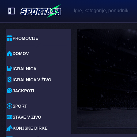
PROMOCIJE
DOMOV
IGRALNICA
IGRALNICA V ŽIVO
JACKPOTI
ŠPORT
STAVE V ŽIVO
KONJSKE DIRKE