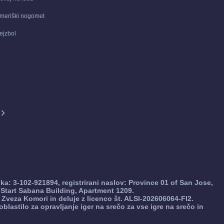
meriški nogomet
ejzbol
lka: 3-102-921894, registrirani naslov: Province 01 of San Jose,
Start Sabana Building, Apartment 1209.
Zveza Komori in deluje z licenco št. ALSI-202606064-FI2.
lastilo za opravljanje iger na srečo za vse igre na srečo in