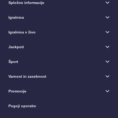
Splošne informacije
Igralnica
Igralnica v živo
Jackpoti
Šport
Varnost in zasebnost
Promocije
Pogoji uporabe