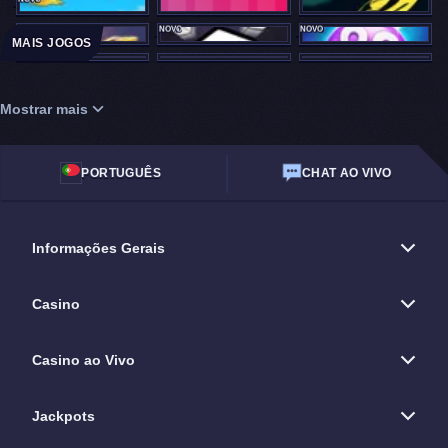
NOVO
NOVO
MAIS JOGOS
Mostrar mais
PORTUGUÊS
CHAT AO VIVO
Informações Gerais
Casino
Casino ao Vivo
Jackpots