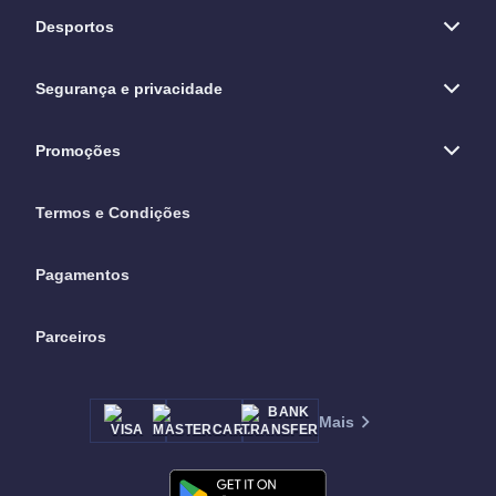
Desportos
Segurança e privacidade
Promoções
Termos e Condições
Pagamentos
Parceiros
Mais