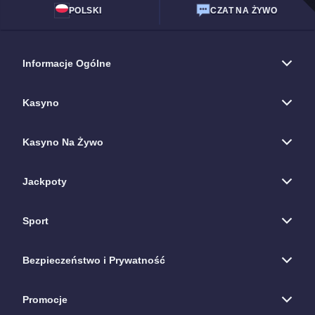
POLSKI
CZAT NA ŻYWO
Informacje Ogólne
Kasyno
Kasyno Na Żywo
Jackpoty
Sport
Bezpieczeństwo i Prywatność
Promocje