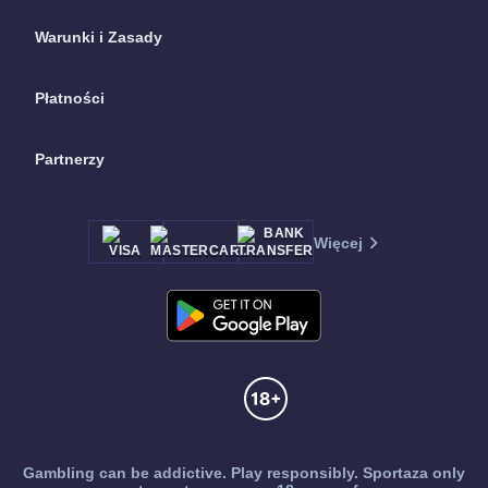
Warunki i Zasady
Płatności
Partnerzy
Więcej
Gambling can be addictive. Play responsibly. Sportaza only