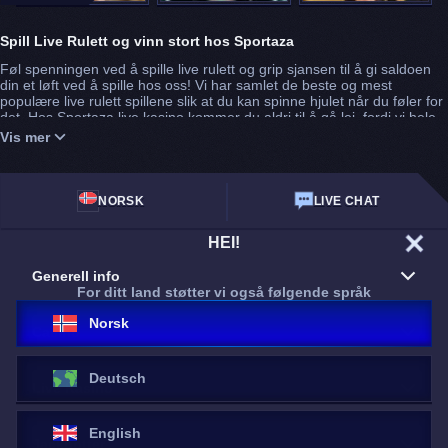
Spill Live Rulett og vinn stort hos Sportaza
Føl spenningen ved å spille live rulett og grip sjansen til å gi saldoen
din et løft ved å spille hos oss! Vi har samlet de beste og mest
populære live rulett spillene slik at du kan spinne hjulet når du føler for
det. Hos Sportaza live kasino kommer du aldri til å gå lei, fordi vi hele
tiden legger til nye utgivelser i vår live kasino-seksjon, som blant annet
Vis mer
poker, baccarat, blackjack og live rulett.
Prøv lykken på utallige rulettspill på nett fra de beste
programvareleverandører som Swint og OnAir, så vil du se hvorfor så
NORSK
LIVE CHAT
mange spillere liker rulett på nett. Grip sjansen til å øke saldoen din
med en heftig gevinst ved å spille live rulett hos Sportaza!
HEI!
Spill live rulettspill fra de beste programvareleverandørene
Generell info
Hos Sportaza vet du at du alltid kommer til å ha det moro ved at du
For ditt land støtter vi også følgende språk
kan spille live rulett når som helst på dagen eller natten! Live rulett på
nett gir deg oppslukende spilling som kommer til å hekte deg fra første
Norsk
Casino
spinn på hjulet og som kan belønne deg himmelsk i løpet av et
øyeblikk.
Deutsch
Vi gir deg spill fra anerkjente leverandører som:
Live Kasino
Pragmatic Live
Swintt
English
OnAir
Jackpotter