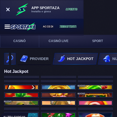
APP SPORTAZA
APERTO
Installa e gioca
ACCEDI
REGISTRATI
CASINÒ
CASINÒ LIVE
SPORT
PROVIDER
HOT JACKPOT
NU
Hot Jackpot
NUOVO
NUOVO
NUOVO
NUOVO