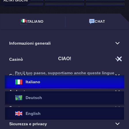
ALTRI GIOCHI
ITALIANO
CHAT
Informazioni generali
CIAO!
Casinò
Per il tuo paese, supportiamo anche queste lingue
Casinò Live
Italiano
Jackpot
Deutsch
Sport
English
Sicurezza e privacy