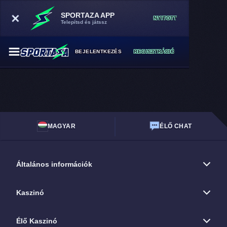
SPORTAZA APP
NYITOTT
Telepítsd és játssz
BEJELENTKEZÉS
REGISZTRÁCIÓ
MAGYAR
ÉLŐ CHAT
Általános információk
Kaszinó
Élő Kaszinó