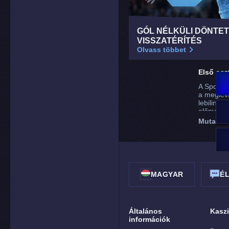
GÓL NÉLKÜLI DÖNTE
VISSZATÉRÍTÉS
olvass többet
Első osz
A Sportaz
a meglév
lebilincs
előnyök m
újdonsült
Mutass 
bonyolult
teljesíte
lenyűgöző
promóciók
maximaliz
még sok m
MAGYAR
É
mennyire 
ezeket a 
tapaszta
Általános
Kasz
információk