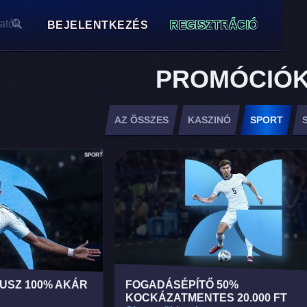
BEJELENTKEZÉS
REGISZTRÁCIÓ
PROMÓCIÓ
AZ ÖSSZES
KASZINÓ
SPORT
SPORT
NUSZ
100%
AKÁR
FOGADÁSÉPÍTŐ
50%
KOCKÁZATMENTES 20.000 FT