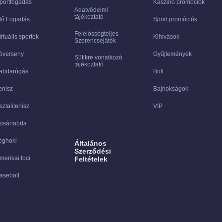
portfogadás
Kaszinó promóciók
Adatvédelmi
tájékoztató
lő Fogadás
Sport promóciók
Felelősségteljes
irtuális sportok
Kihívások
Szerencsejáték
óverseny
Gyűjtemények
Sütikre vonatkozó
tájékoztató
abdarúgás
Bolt
enisz
Bajnokságok
sztalitenisz
VIP
osárlabda
éghoki
Általános
Szerződési
merikai foci
Feltételek
aseball