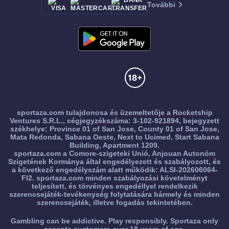
További
sportaza.com tulajdonosa és üzemeltetője a Rocketship
Ventures S.R.L., cégjegyzékszáma: 3-102-921894, bejegyzett
székhelye: Province 01 of San Jose, County 01 of San Jose,
Mata Redonda, Sabana Oeste, Next to Ucimed, Start Sabana
Building, Apartment 1209.
sportaza.com a Comore-szigeteki Unió, Anjouan Autonóm
Szigetének Kormánya által engedélyezett és szabályozott, és
a következő engedélyszám alatt működik: ALSI-202606064-
FI2. sportaza.com minden szabályozási követelményt
teljesített, és törvényes engedéllyel rendelkezik
szerencsejáték-tevékenység folytatására bármely és minden
szerencsejáték, illetve fogadás tekintetében.
Gambling can be addictive. Play responsibly. Sportaza only