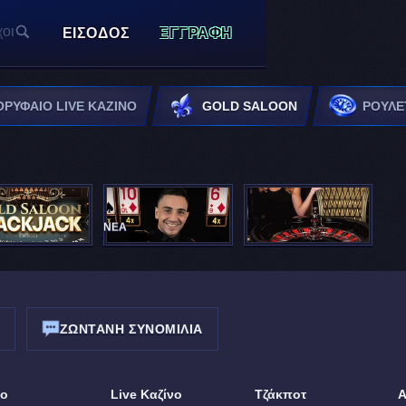
ΕΊΣΟΔΟΣ
ΕΓΓΡΑΦΉ
ΟΡΥΦΑΊΟ LIVE ΚΑΖΊΝΟ
GOLD SALOON
ΡΟΥΛΈ
ΝΈΑ
ΖΩΝΤΑΝΉ ΣΥΝΟΜΙΛΊΑ
νο
Live Καζίνο
Τζάκποτ
Α