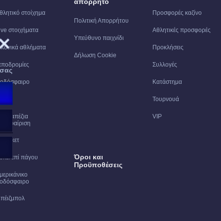
απόρρητο
θλητικό στοίχημα
Προσφορές καζίνο
Πολιτική Απορρήτου
ive στοιχήματα
Αθλητικές προσφορές
Υπεύθυνο παιχνίδι
ικονικά αθλήματα
Προκλήσεις
Δήλωση Cookie
πποδρομίες
Συλλογές
 σας
οδόσφαιρο
Κατάστημα
ένις
Τουρνουά
πιτραπέζια
VIP
ντισφαίριση
πάσκετ
Όροι και
όκεϊ επί πάγου
Προϋποθέσεις
μερικάνικο
οδόσφαιρο
πέιζμπολ