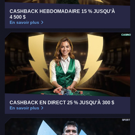
CASHBACK HEBDOMADAIRE
15 %
JUSQU'À
4 500 $
en savoir plus
CASINO
CASHBACK EN DIRECT
25 %
JUSQU'À
300 $
en savoir plus
SPORT