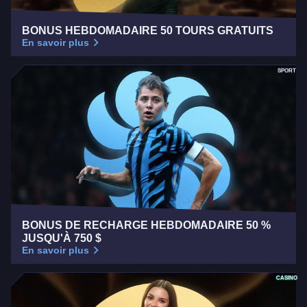
BONUS HEBDOMADAIRE
50 TOURS GRATUITS
en savoir plus
SPORT
BONUS DE RECHARGE HEBDOMADAIRE
50 %
JUSQU'À
750 $
en savoir plus
CASINO