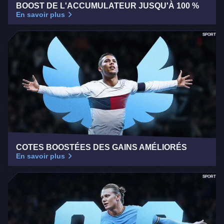
BOOST DE L'ACCUMULATEUR
JUSQU'À
100 %
en savoir plus
SPORT
COTES BOOSTÉES
DES GAINS AMÉLIORÉS
en savoir plus
SPORT