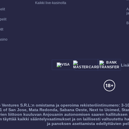
Kaikki live-kasinolta
elit
A
j
pelit
B
tit
asino
Lis
Ventures S.R.L:n omistama ja operoima rekisteröintinumero: 3-102
1 of San Jose, Mata Redonda, Sabana Oeste, Next to Ucimed, Star
n liittoon kuuluvan Anjouanin autonomisen saaren hallituksen lis
 täyttää kaikki sääntelyvaatimukset ja on laillisesti valtuutettu 
ja panoksen asettamista edellyttävien pel