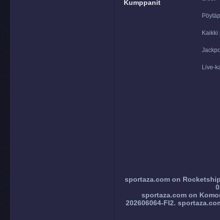
Kumppanit
Pöytäp
Kaikki 
Jackpo
Live-k
sportaza.com on Rocketship 
0
sportaza.com on Komorie
202606064-FI2. sportaza.com