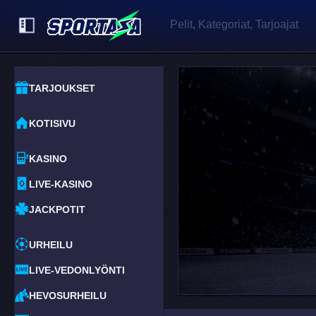
TARJOUKSET
KOTISIVU
KASINO
LIVE-KASINO
JACKPOTIT
URHEILU
LIVE-VEDONLYÖNTI
HEVOSURHEILU