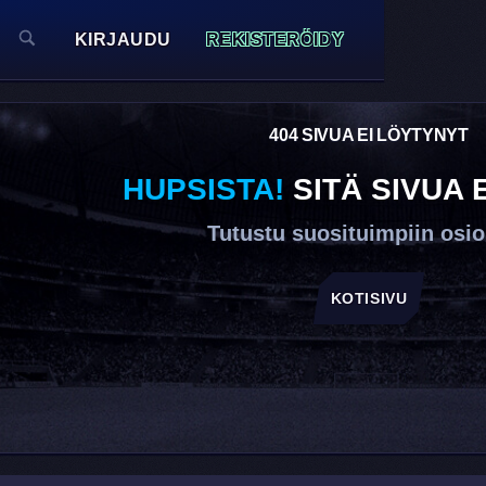
KIRJAUDU
REKISTERÖIDY
404 SIVUA EI LÖYTYNYT
HUPSISTA!
SITÄ SIVUA 
Tutustu suosituimpiin osio
KOTISIVU