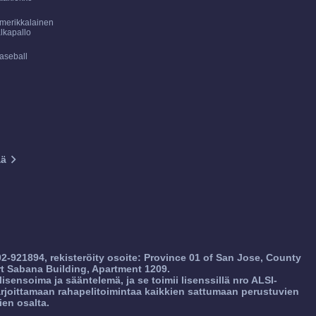
merikkalainen
alkapallo
aseball
ää
-921894, rekisteröity osoite: Province 01 of San Jose, County
t Sabana Building, Apartment 1209.
ensoima ja sääntelemä, ja se toimii lisenssillä nro ALSI-
harjoittamaan rahapelitoimintaa kaikkien sattumaan perustuvien
ien osalta.