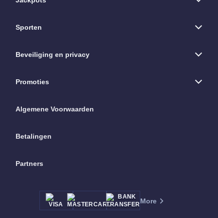
Jackpots
Sporten
Beveiliging en privacy
Promoties
Algemene Voorwaarden
Betalingen
Partners
More