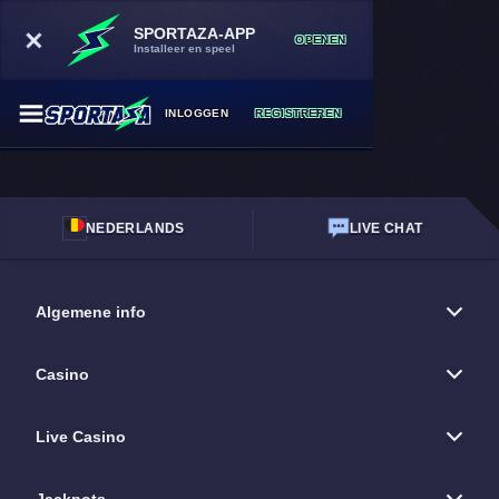
SPORTAZA-APP
OPENEN
Installeer en speel
INLOGGEN
REGISTREREN
NEDERLANDS
LIVE CHAT
Algemene info
Casino
Live Casino