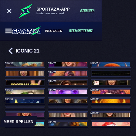
SPORTAZA-APP
OPENEN
Installeer en speel
INLOGGEN
REGISTREREN
ICONIC 21
NIEUW
NIEUW
NIEUW
NIEUW
NIEUW
NIEUW
NIEUW
NIEUW
NIEUW
NIEUW
NIEUW
MEER SPELLEN
NIEUW
NIEUW