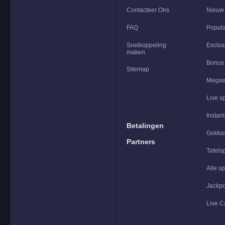
Contacteer Ons
Nieuw
FAQ
Popula
Snelkoppeling
Exclus
maken
Bonus
Sitemap
Megaw
Live s
Instant
Betalingen
Gokka
Partners
Tafels
Alle s
Jackpo
Live C