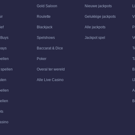
Gold Saloon
Nieuwe jackpots
L
ir
Roulette
Gelukkige jackpots
V
ief
Blackjack
Alle jackpots
P
 Buys
Spelshows
Jackpot spel
V
ays
Baccarat & Dice
T
pellen
Poker
T
 spellen
Overal ter wereld
B
sten
Alle Live Casino
I
pellen
A
pellen
B
ts
asino