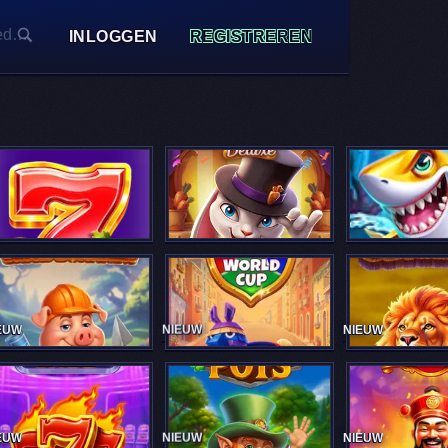
INLOGGEN
REGISTREREN
EUW
NIEUW
NIEUW
EUW
NIEUW
NIEUW