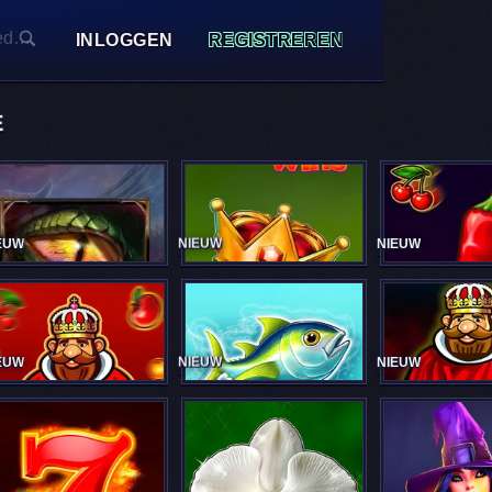
INLOGGEN
REGISTREREN
E
EUW
NIEUW
NIEUW
EUW
NIEUW
NIEUW