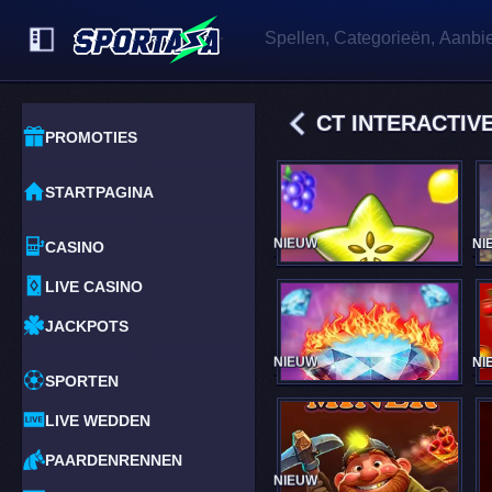
CT INTERACTIV
PROMOTIES
STARTPAGINA
NIEUW
NI
CASINO
LIVE CASINO
JACKPOTS
NIEUW
NI
SPORTEN
LIVE WEDDEN
PAARDENRENNEN
NIEUW