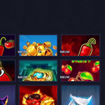
NIEUW
NIEUW
NIEUW
NIEUW