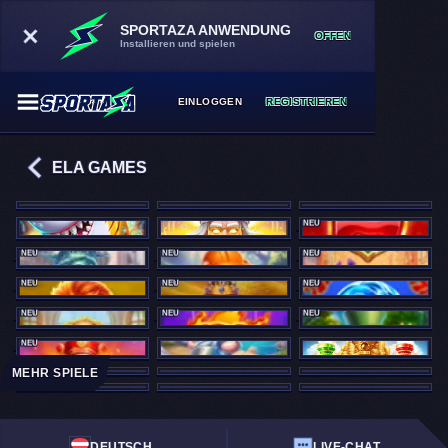
SPORTAZA ANWENDUNG
OFFEN
Installieren und spielen
EINLOGGEN
REGISTRIEREN
ELA GAMES
NEU
NEU
NEU
NEU
NEU
NEU
NEU
NEU
NEU
NEU
NEU
MEHR SPIELE
DEUTSCH
LIVE-CHAT