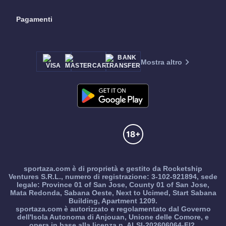
Pagamenti
Mostra altro
sportaza.com è di proprietà e gestito da Rocketship
Ventures S.R.L., numero di registrazione: 3-102-921894, sede
legale: Province 01 of San Jose, County 01 of San Jose,
Mata Redonda, Sabana Oeste, Next to Ucimed, Start Sabana
Building, Apartment 1209.
sportaza.com è autorizzato e regolamentato dal Governo
dell'Isola Autonoma di Anjouan, Unione delle Comore, e
opera in base alla licenza n. ALSI-202606064-FI2.