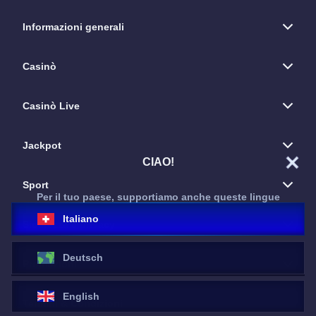
Informazioni generali
Casinò
Casinò Live
Jackpot
CIAO!
Sport
Per il tuo paese, supportiamo anche queste lingue
Italiano
Sicurezza e privacy
Deutsch
Promozioni
English
Termini & Condizioni