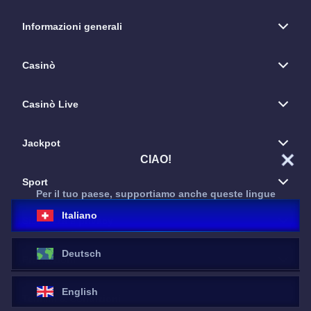
Informazioni generali
Casinò
Casinò Live
Jackpot
CIAO!
Sport
Per il tuo paese, supportiamo anche queste lingue
Italiano
Sicurezza e privacy
Deutsch
Promozioni
English
Termini & Condizioni