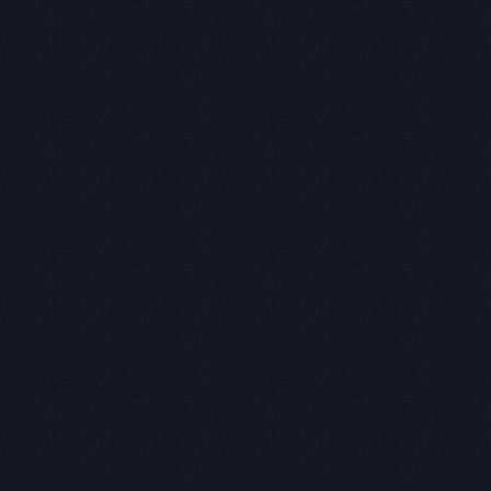
IG
G
N
1
IG