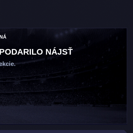
ENÁ
PODARILO NÁJSŤ
ekcie.