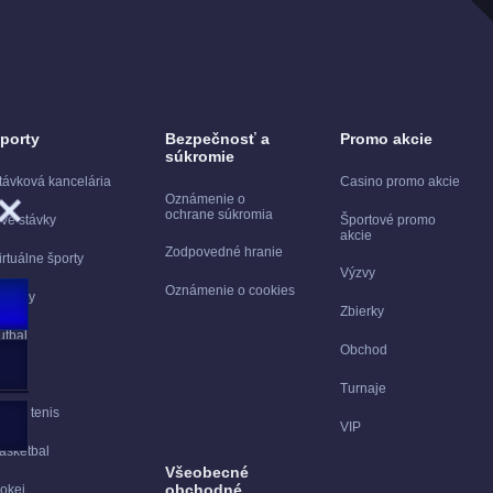
porty
Bezpečnosť a
Promo akcie
súkromie
távková kancelária
Casino promo akcie
Oznámenie o
ochrane súkromia
ive stávky
Športové promo
akcie
Zodpovedné hranie
irtuálne športy
Výzvy
Oznámenie o cookies
ostihy
Zbierky
utbal
Obchod
enis
Turnaje
tolný tenis
VIP
asketbal
Všeobecné
obchodné
okej