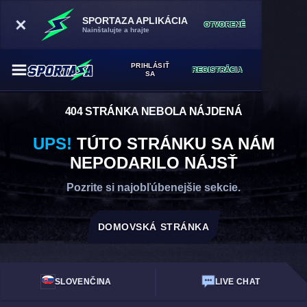
SPORTAZA APLIKÁCIA
OTVORENÉ
Nainštalujte a hrajte
PRIHLÁSIŤ
REGISTRÁCIA
SA
404 STRÁNKA NEBOLA NÁJDENÁ
UPS!
TÚTO STRÁNKU SA NÁM
NEPODARILO NÁJSŤ
Pozrite si najobľúbenejšie sekcie.
DOMOVSKÁ STRÁNKA
SLOVENČINA
LIVE CHAT