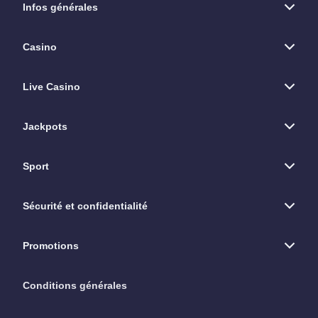
Infos générales
Casino
Live Casino
Jackpots
Sport
Sécurité et confidentialité
Promotions
Conditions générales