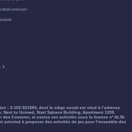
ootball américain
aseball
s
n : 3-102-921894, dont le siège social est situé à l’adresse
, Next to Ucimed, Start Sabana Building, Apartment 1209.
des Comores, et exerce ses activités sous la licence nº ALSI-
nt autorisé à proposer des activités de jeu pour l’ensemble des