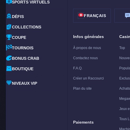
SPORTS VIRTUELS
FRANÇAIS
DÉFIS
COLLECTIONS
Infos générales
Casi
COUPE
TOURNOIS
À propos de nous
Top
BONUS CRAB
Contactez nous
Nouve
F.A.Q.
Popula
BOUTIQUE
Créer un Raccourci
Exclusi
NIVEAUX VIP
Plan du site
Achats
Megaw
Jeux e
Tous L
Paiements
Machin