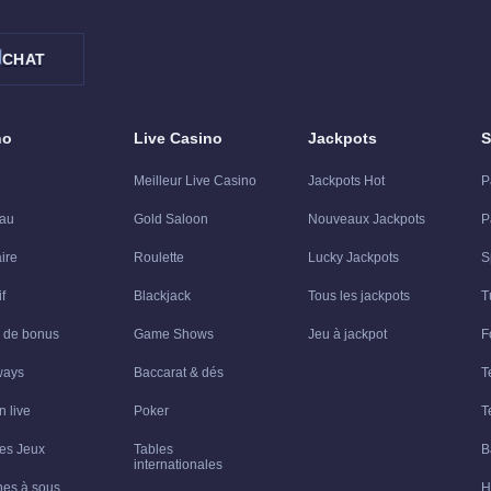
CHAT
no
Live Casino
Jackpots
S
Meilleur Live Casino
Jackpots Hot
P
au
Gold Saloon
Nouveaux Jackpots
P
ire
Roulette
Lucky Jackpots
S
f
Blackjack
Tous les jackpots
T
 de bonus
Game Shows
Jeu à jackpot
F
ays
Baccarat & dés
T
n live
Poker
T
es Jeux
Tables
B
internationales
es à sous
H