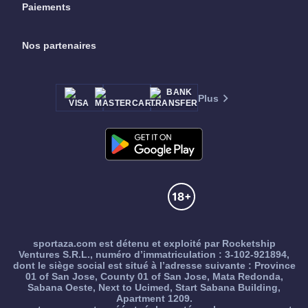
Paiements
Nos partenaires
Plus
sportaza.com est détenu et exploité par Rocketship
Ventures S.R.L., numéro d’immatriculation : 3-102-921894,
dont le siège social est situé à l’adresse suivante : Province
01 of San Jose, County 01 of San Jose, Mata Redonda,
Sabana Oeste, Next to Ucimed, Start Sabana Building,
Apartment 1209.