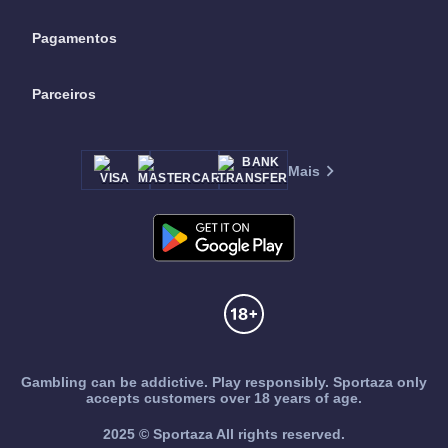
Pagamentos
Parceiros
Mais
Gambling can be addictive. Play responsibly. Sportaza only
accepts customers over 18 years of age.
2025 © Sportaza All rights reserved.