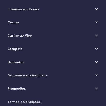
Informações Gerais
Casino
Casino ao Vivo
Jackpots
Desportos
Segurança e privacidade
Promoções
Termos e Condições