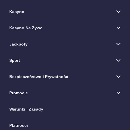
Kasyno
Kasyno Na Żywo
Jackpoty
Sport
Bezpieczeństwo i Prywatność
Promocje
Warunki i Zasady
Płatności