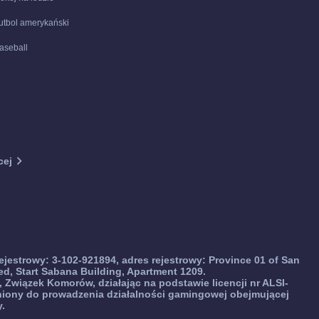
utbol amerykański
aseball
cej
ejestrowy: 3-102-921894, adres rejestrowy: Province 01 of San
d, Start Sabana Building, Apartment 1209.
Związek Komorów, działając na podstawie licencji nr ALSI-
żniony do prowadzenia działalności gamingowej obejmującej
.