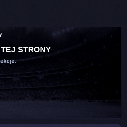
Y
 TEJ STRONY
ekcje.