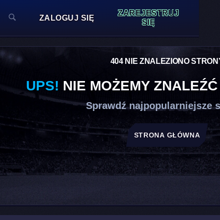
ZAREJESTRUJ
ZALOGUJ SIĘ
SIĘ
404 NIE ZNALEZIONO STRON
UPS!
NIE MOŻEMY ZNALEŹĆ
Sprawdź najpopularniejsze s
STRONA GŁÓWNA