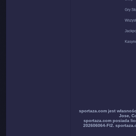
Gry St
Wszyst
Jackpo
Kasyn
sportaza.com jest własności
Jose, C
sportaza.com posiada lic
202606064-FI2. sportaza.