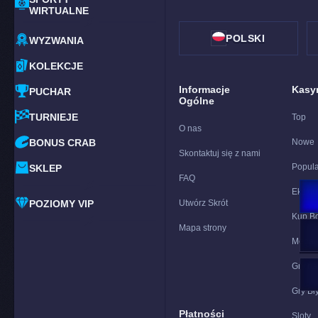
WIRTUALNE
POLSKI
WYZWANIA
KOLEKCJE
Informacje
Kasy
PUCHAR
Ogólne
TURNIEJE
Top
O nas
BONUS CRAB
Nowe
Skontaktuj się z nami
Popul
SKLEP
FAQ
Ekskl
POZIOMY VIP
Utwórz Skrót
Kup B
Mapa strony
Megaw
Gry na
Gry Bł
Płatności
Sloty