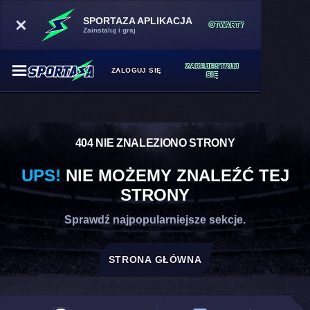
SPORTAZA APLIKACJA
OTWARTY
Zainstaluj i graj
ZAREJESTRUJ
ZALOGUJ SIĘ
SIĘ
404 NIE ZNALEZIONO STRONY
UPS!
NIE MOŻEMY ZNALEŹĆ TEJ
STRONY
Sprawdź najpopularniejsze sekcje.
STRONA GŁÓWNA