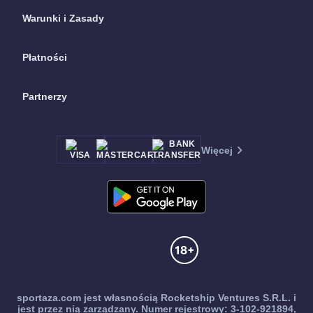
Warunki i Zasady
Płatności
Partnerzy
Więcej
sportaza.com jest własnością Rocketship Ventures S.R.L. i
jest przez nią zarządzany. Numer rejestrowy: 3-102-921894,