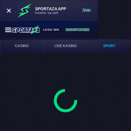
SPORTAZA APP
ÅPEN
Installer og spill
LOGG INN
REGISTRERING
CASINO
LIVE KASINO
SPORT