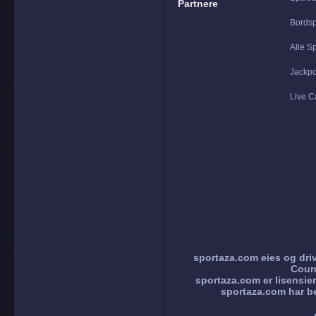
Partnere
Bordsp
Alle Sp
Jackpo
Live С
sportaza.com eies og dri
Count
sportaza.com er lisensi
sportaza.com har bes