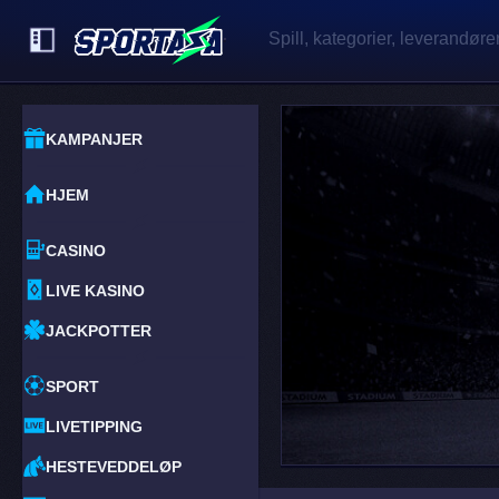
KAMPANJER
HJEM
CASINO
LIVE KASINO
JACKPOTTER
SPORT
LIVETIPPING
HESTEVEDDELØP