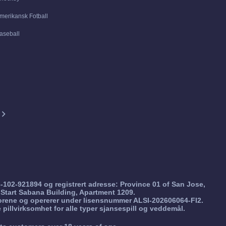
merikansk Fotball
aseball
-102-921894 og registrert adresse: Province 01 of San Jose,
Start Sabana Building, Apartment 1209.
morene og opererer under lisensnummer ALSI-202606064-FI2.
ve pillvirksomhet for alle typer sjansespill og veddemål.