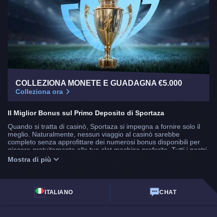
COLLEZIONA MONETE E GUADAGNA €5.000
colleziona ora
Il Miglior Bonus sul Primo Deposito di Sportaza
Quando si tratta di casinò, Sportaza si impegna a fornire solo il
meglio. Naturalmente, nessun viaggio al casinò sarebbe
completo senza approfittare dei numerosi bonus disponibili per
giocare gratuitamente alle tue slot machine preferite. Tutti i nostri
giocatori attivi sono invitati a controllare le nuove offerte e gli
Mostra di più
omaggi sul nostro sito web dedicato alle promozioni del casinò,
dove forniamo regolarmente aggiornamenti.
Quando ti iscrivi a Sportaza, avrai accesso a esclusivi bonus sul
ITALIANO
CHAT
deposito di Casino Sportaza, come un bonus di ricarica gratuito e
un bonus sul primo deposito. Il nostro approccio per ringraziare
sia i nuovi clienti che quelli di lunga data consiste nel fornire loro i