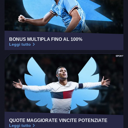
BONUS MULTIPLA
FINO AL
100%
leggi tutto
SPORT
QUOTE MAGGIORATE
VINCITE POTENZIATE
leggi tutto