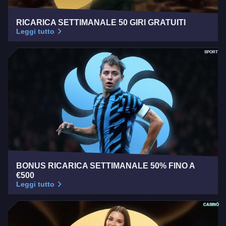
RICARICA SETTIMANALE
50 GIRI GRATUITI
leggi tutto
SPORT
BONUS RICARICA SETTIMANALE
50%
FINO A
€500
leggi tutto
CASINÒ