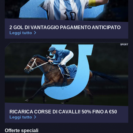
2 GOL DI VANTAGGIO
PAGAMENTO ANTICIPATO
leggi tutto
SPORT
RICARICA CORSE DI CAVALLI!
50%
FINO A
€50
leggi tutto
Offerte speciali