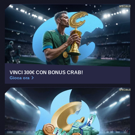
SPECIALE
VINCI 300€ CON BONUS CRAB!
gioca ora
SPECIALE