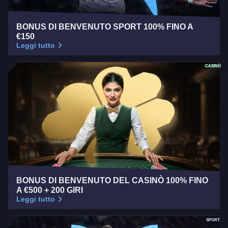
BONUS DI BENVENUTO SPORT
100%
FINO A
€150
leggi tutto
CASINÒ
BONUS DI BENVENUTO DEL CASINÒ
100%
FINO
A
€500
+ 200 GIRI
leggi tutto
SPORT