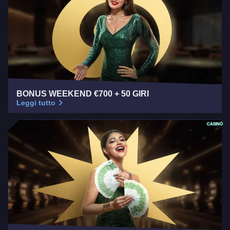
BONUS WEEKEND
€700
+ 50 GIRI
leggi tutto
CASINÒ