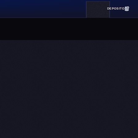
DEPOSITO