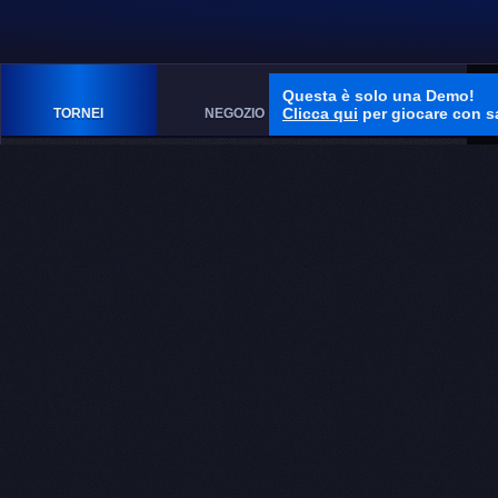
Questa è solo una Demo!
Clicca qui
per giocare con sa
TORNEI
NEGOZIO
SFIDE
TORNEI
Questo gioco non partecipa al torneo
Altri tornei:
CASINÒ
SLOT DELLA SETTIMANA
Montepremi:
Scommessa min.:
Si conclude tra:
1,100
€0.50
6
giorni
05
:
15
:
23