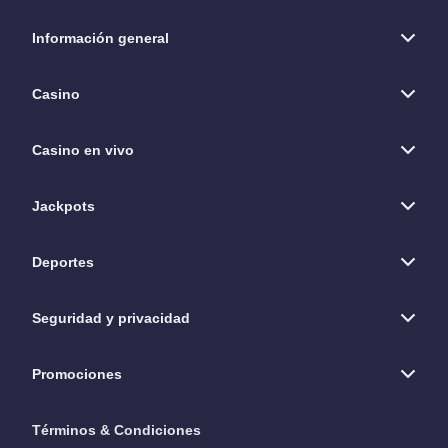
Información general
Casino
Casino en vivo
Jackpots
Deportes
Seguridad y privacidad
Promociones
Términos & Condiciones