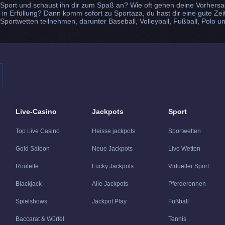
 Sport und schaust ihn dir zum Spaß an? Wie oft gehen deine Vorhers
in Erfüllung? Dann komm sofort zu Sportaza, du hast dir eine gute Zei
 Sportwetten teilnehmen, darunter Baseball, Volleyball, Fußball, Polo un
nline Wetten ist unübertroffen. Die Funktionsweise von Sportaza unters
uchmacher. Du musst nur auf den Ausgang einer Sportveranstaltung wi
ücklehnen und auf die Ergebnisse warten! Bevor du Online Wetten auf e
uoten ansehen, die ein numerisches Maß für die Wahrscheinlichkeit dies
m besten Online Buchmacher von Sportaza an und beginne mit Online We
ld. Mache jetzt eine Ersteinzahlung und erhalte einen Sportwetten Bon
tten ermöglicht es dir, online auf Sport zu wetten
Live-Casino
Jackpots
Sport
b, am Arbeitsplatz oder einfach nur weg von deinem Computer bist, du
erät nutzen, um ganz einfach Wetten zu platzieren und die neuesten Q
Top Live Casino
Heisse jackpots
Sportwetten
rtwetten, auf der du Wetten auf Sportveranstaltungen wie Fußball, Pf
n kannst. Außerdem hast du Zugang zu einer vielfältigen Auswahl an In-
Gold Saloon
Neue Jackpots
Live Wetten
ie bequemste und benutzerfreundlichste Option. Sportaza bietet mobile
Roulette
Lucky Jackpots
Virtueller Sport
Die intuitive mobile Website bietet vollen Zugriff auf alle Inhalte und F
rtwetten von Sportaza war es noch nie so einfach, von unterwegs aus W
Blackjack
Alle Jackpots
Pferderennen
Sportaza ist genauso unkompliziert wie die anderer erstklassiger Anbi
Spielshows
Jackpot Play
Fußball
Oberfläche und die einfache Steuerung der mobilen Sportwetten mache
Baccarat & Würfel
Tennis