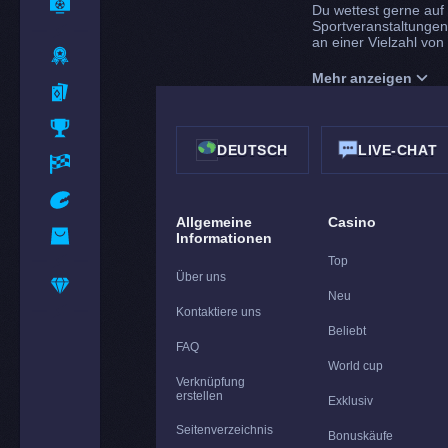
Du wettest gerne auf
Sportveranstaltungen 
an einer Vielzahl von
Die Einfachheit der O
Mehr anzeigen
der anderer Online-B
kannst dich dann zur
solltest du dir die Q
Melde dich jetzt bei
DEUTSCH
LIVE-CHAT
Spiele mit echtem Ge
Sportaza Mobiles We
Allgemeine
Casino
Informationen
Egal, ob du im Urlau
auf deinem mobilen G
Top
eine Website für Spo
Über uns
Aktivitäten platziere
Neu
anbieten.
Kontaktiere uns
Online Wetten sind d
Beliebt
auch für Android an. 
FAQ
Website. Mit den Spo
World cup
Verknüpfung
Die Wettsoftware von 
erstellen
Exklusiv
benutzerfreundliche 
einem Vergnügen.
Seitenverzeichnis
Bonuskäufe