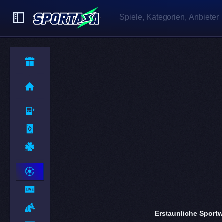
Erstaunliche Sport