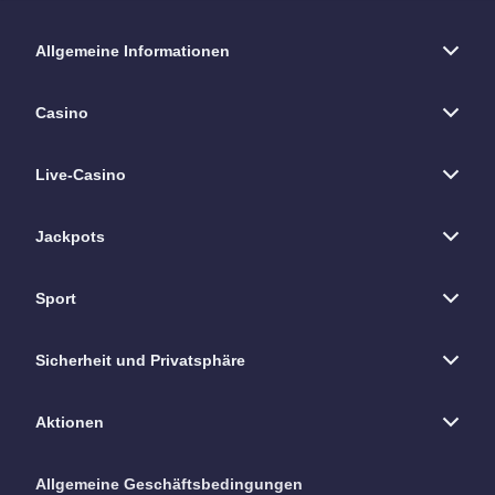
Allgemeine Informationen
Casino
Live-Casino
Jackpots
Sport
Sicherheit und Privatsphäre
Aktionen
Allgemeine Geschäftsbedingungen