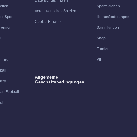
Datenschutzhinweis
etten
Sportaktionen
Verantwortliches Spielen
ler Sport
Herausforderungen
Cookie-Hinweis
erennen
Sammlungen
l
Shop
Turniere
ennis
VIP
ball
Allgemeine
key
Geschäftsbedingungen
an Football
ll