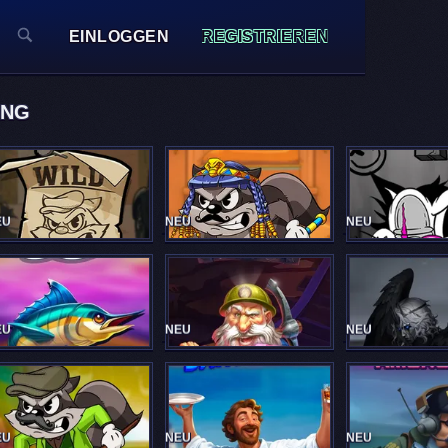
EINLOGGEN
REGISTRIEREN
ING
EU
NEU
NEU
EU
NEU
NEU
EU
NEU
NEU