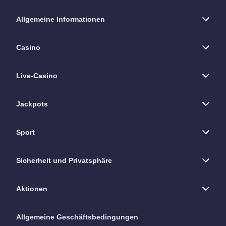
Allgemeine Informationen
Casino
Live-Casino
Jackpots
Sport
Sicherheit und Privatsphäre
Aktionen
Allgemeine Geschäftsbedingungen