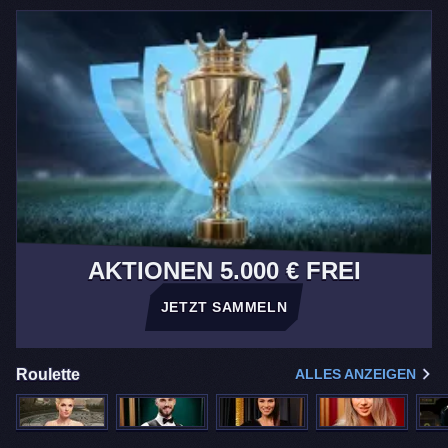
AKTIONEN 5.000 € FREI
JETZT SAMMELN
Roulette
ALLES ANZEIGEN