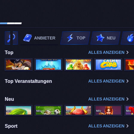
ANBIETER
TOP
NEU
Top
ALLES ANZEIGEN
Top Veranstaltungen
ALLES ANZEIGEN
Neu
ALLES ANZEIGEN
NEU
NEU
NEU
NEU
NEU
Sport
ALLES ANZEIGEN