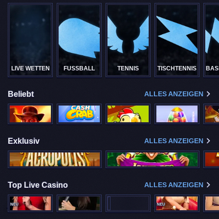
LIVE WETTEN
FUSSBALL
TENNIS
TISCHTENNIS
BAS
Beliebt
ALLES ANZEIGEN
Exklusiv
ALLES ANZEIGEN
Top Live Casino
ALLES ANZEIGEN
NEU
NEU