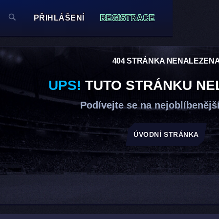
PŘIHLÁŠENÍ
REGISTRACE
404 STRÁNKA NENALEZEN
UPS!
TUTO STRÁNKU NEL
Podívejte se na nejoblíbenějš
ÚVODNÍ STRÁNKA