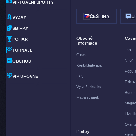
VIRTUÁLNÍ SPORTY
ČEŠTINA
L
VÝZVY
SBÍRKY
Obecné
Casi
POHÁR
informace
TURNAJE
Top
O nás
OBCHOD
Nové
Kontaktujte nás
Populá
VIP ÚROVNĚ
FAQ
Exkluz
Vytvořit zkratku
Bonus
Mapa stránek
Megaw
Live H
Okamži
Platby
Sloty