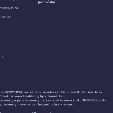
podmínky
merický fotbal
aseball
e
 3-102-921894, se sídlem na adrese: Province 01 of San Jose,
Start Sabana Building, Apartment 1209.
 svaz, a provozovány na základě licence č. ALSI-202606064-
oprávněny provozovat hazardní hry a sázení.