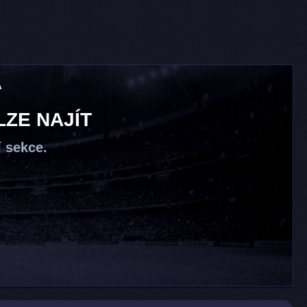
A
ZE NAJÍT
í sekce.