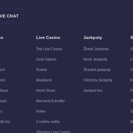
IVE CHAT
no
Live Casino
Jackpoty
S
Top Live Casino
Žhavé Jackpoty
S
Gold Saloon
Nové Jackpoty
L
rní
Ruleta
Šťastné jackpoty
V
ivní
Blackjack
Všechny Jackpoty
K
 Buys
Herní Show
Jackpot hra
F
ays
Baccarat & kostky
T
ry
Poker
S
té hry
Z celého světa
B
Všechny Live Casino
L