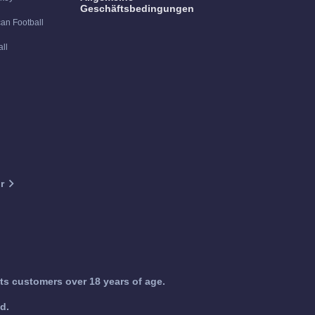
Geschäftsbedingungen
an Football
ll
r
ts customers over 18 years of age.
d.