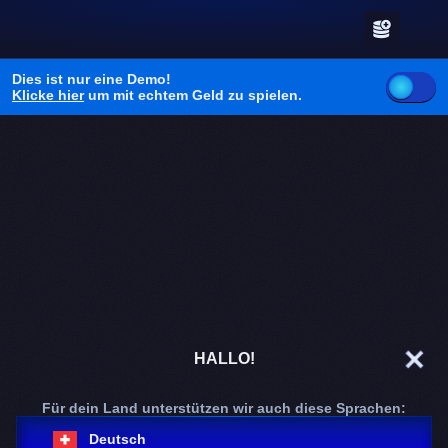
Dies ist nur eine Demo!
Klicke hier
um mit echtem Geld zu spielen.
CA
HALLO!
G
Für dein Land unterstützen wir auch diese Sprachen:
P
Deutsch
1