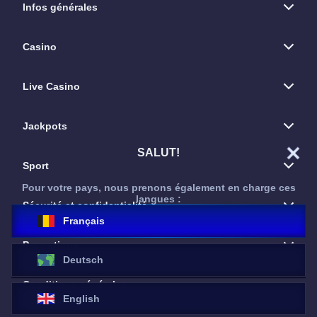
Infos générales
Casino
Live Casino
Jackpots
SALUT!
Sport
Pour votre pays, nous prenons également en charge ces
langues :
Sécurité et confidentialité
Français
Promotions
Deutsch
Conditions générales
English