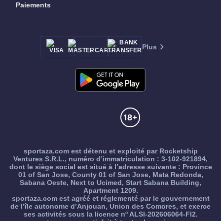
Paiements
Plus
sportaza.com est détenu et exploité par Rocketship
Ventures S.R.L., numéro d’immatriculation : 3-102-921894,
dont le siège social est situé à l’adresse suivante : Province
01 of San Jose, County 01 of San Jose, Mata Redonda,
Sabana Oeste, Next to Ucimed, Start Sabana Building,
Apartment 1209.
sportaza.com est agréé et réglementé par le gouvernement
de l’île autonome d’Anjouan, Union des Comores, et exerce
ses activités sous la licence nº ALSI-202606064-FI2.