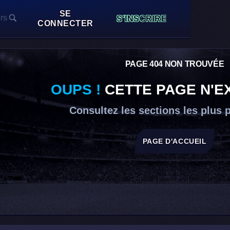
SE
S'INSCRIRE
CONNECTER
PAGE 404 NON TROUVÉE
OUPS !
CETTE PAGE N'EX
Consultez les sections les plus 
PAGE D'ACCUEIL