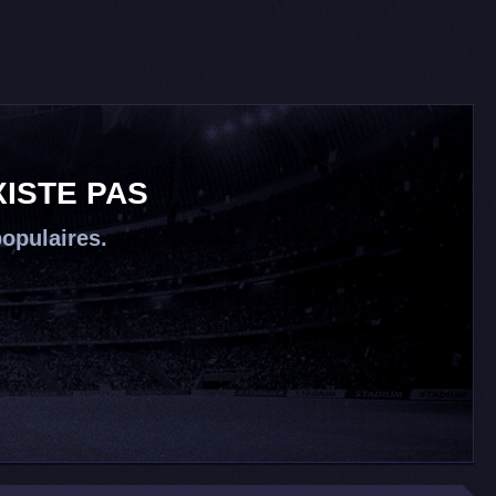
ISTE PAS
populaires.