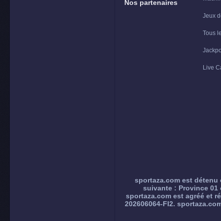
Nos partenaires
Jeux d
Tous l
Jackpo
Live C
sportaza.com est détenu e
suivante : Province 01
sportaza.com est agréé et r
202606064-FI2. sportaza.com 