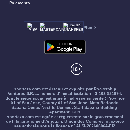
Paiements
Plus
sportaza.com est détenu et exploité par Rocketship
Ventures S.R.L., numéro d’immatriculation : 3-102-921894,
dont le siège social est situé à l’adresse suivante : Province
01 of San Jose, County 01 of San Jose, Mata Redonda,
Sabana Oeste, Next to Ucimed, Start Sabana Building,
Apartment 1209.
sportaza.com est agréé et réglementé par le gouvernement
de l’île autonome d’Anjouan, Union des Comores, et exerce
ses activités sous la licence nº ALSI-202606064-FI2.