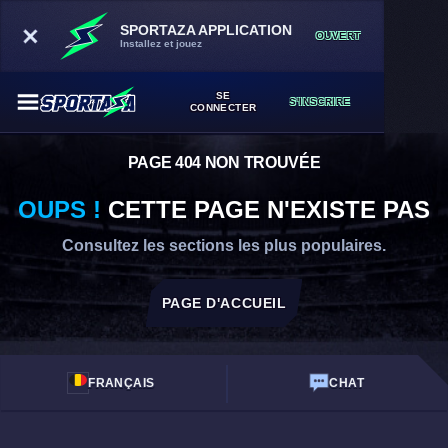
SPORTAZA APPLICATION
OUVERT
Installez et jouez
SE
S'INSCRIRE
CONNECTER
PAGE 404 NON TROUVÉE
OUPS !
CETTE PAGE N'EXISTE PAS
Consultez les sections les plus populaires.
PAGE D'ACCUEIL
FRANÇAIS
CHAT