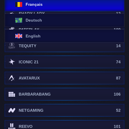
Français
SHADY LADY
12
Deutsch
PATEPLAY
109
English
TEQUITY
14
ICONIC 21
74
AVATARUX
87
BARBARABANG
106
NETGAMING
52
REEVO
101