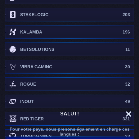
STAKELOGIC
203
KALAMBA
196
BETSOLUTIONS
11
VIBRA GAMING
30
ROGUE
32
INOUT
49
SALUT!
RED TIGER
331
Pour votre pays, nous prenons également en charge ces
langues :
TURBOGAMES
33