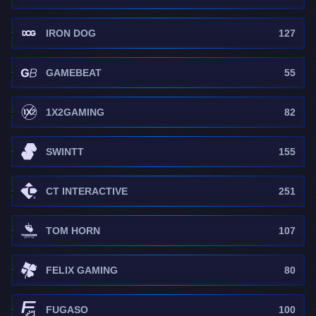
IRON DOG
127
GAMEBEAT
55
1X2GAMING
82
SWINTT
155
CT INTERACTIVE
251
TOM HORN
107
FELIX GAMING
80
FUGASO
100